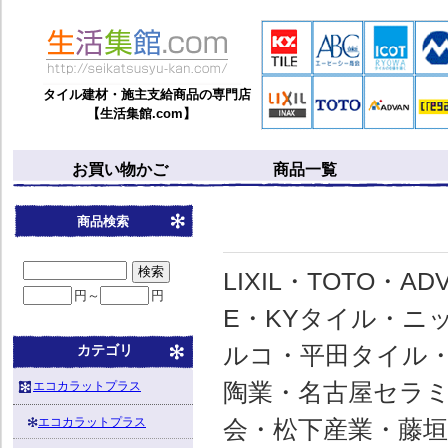
タイル建材・施主支給商品の専門店
【生活集館.com】
お買い物かご
商品一覧
商品検索
LIXIL・TOTO・
円～
円
E・KYタイル・ニ
ルコ・平田タイル・
カテゴリ
陶業・名古屋セラミッ
エコカラットプラス
エコカラットプラス
会・松下産業・藤