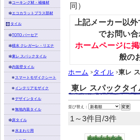
コーキング材・補修材
同）
エコカラットプラス部材
上記メーカー以外
タイル
でお問い合
TOTO バーセア
ホームページに掲
積水 クレガーレ・リエナ
般の
東レ スパックタイル
内装壁タイル
ホーム
タイル
東レ 
スマートモザイクシート
東レ スパックタイ
インテリアモザイク
デザインタイル
並び替え：
無地内装タイル
1～3件目/3件
床タイル
水まわり用