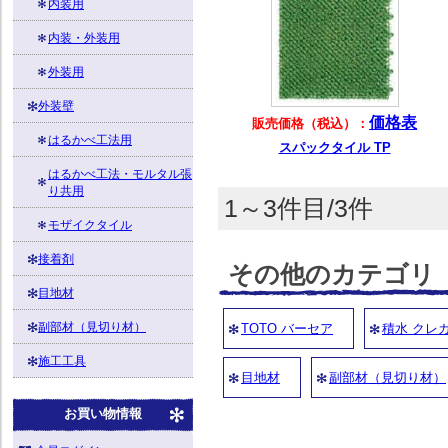
内装用
内装・外装用
外装用
外装壁
価格表
販売価格（税込）：
はるかべ工法用
スパックタイル TP
はるかべ工法・モルタル張
り共用
1～3件目/3件
モザイクタイル
接着剤
その他のカテゴリ
目地材
副部材（見切り材）
TOTO バーセア
積水 クレ
施工工具
目地材
副部材（見切り材）
お買い物情報