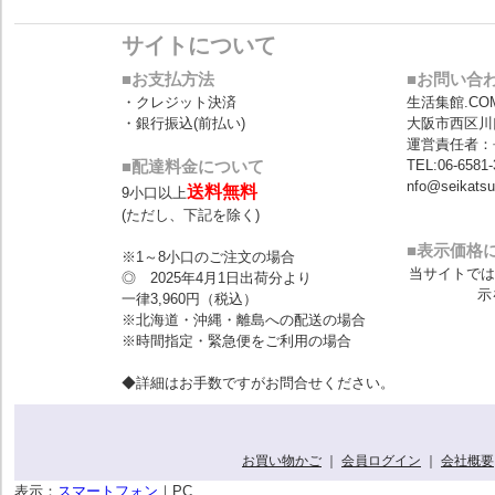
サイトについて
■お支払方法
■お問い合
・クレジット決済
生活集館.CO
・銀行振込(前払い)
大阪市西区川
運営責任者：
■配達料金について
TEL:06-6581-
nfo@seikats
送料無料
9小口以上
(ただし、下記を除く)
■表示価格
※1～8小口のご注文の場合
当サイトでは
◎ 2025年4月1日出荷分より
示
一律3,960円（税込）
※北海道・沖縄・離島への配送の場合
※時間指定・緊急便をご利用の場合
◆詳細はお手数ですがお問合せください。
お買い物かご
｜
会員ログイン
｜
会社概要
表示：
スマートフォン
｜
PC